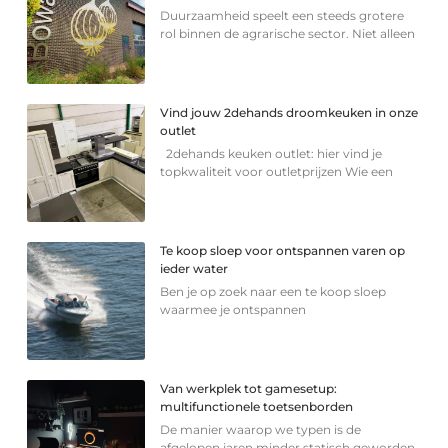
Duurzaamheid speelt een steeds grotere
rol binnen de agrarische sector. Niet alleen
Vind jouw 2dehands droomkeuken in onze
outlet
2dehands keuken outlet: hier vind je
topkwaliteit voor outletprijzen Wie een
Te koop sloep voor ontspannen varen op
ieder water
Ben je op zoek naar een te koop sloep
waarmee je ontspannen
Van werkplek tot gamesetup:
multifunctionele toetsenborden
De manier waarop we typen is de
afgelopen jaren minder statisch geworden.