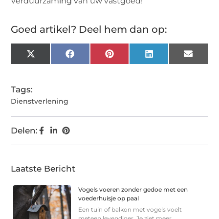
verduurzaming van uw vastgoed!
Goed artikel? Deel hem dan op:
X
Facebook
Pinterest
LinkedIn
Email
(Twitter)
Tags:
Dienstverlening
Delen:
Laatste Bericht
Vogels voeren zonder gedoe met een
voederhuisje op paal
Een tuin of balkon met vogels voelt
meteen levendiger. Je ziet meer