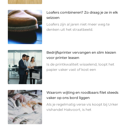
Loafers combineren? Zo draag je ze in elk
seizoen
Loafers zijn al jaren niet meer weg te
denken uit het straatbeeld.
Bedrijfsprinter vervangen en slim kiezen
voor printer leasen
Is de printkwaliteit wisselend, loopt het
papier vaker vast of kost een
Waarom wijting en roodbaars filet steeds
vaker op ons bord liggen
Als je regelmatig verse vis koopt bij Urker
vishandel Hakvoort, is het