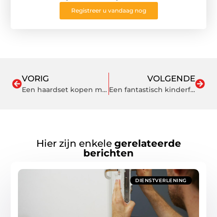
Registreer u vandaag nog
VORIG
VOLGENDE
Een haardset kopen maakt het interieur echt af
Een fantastisch kinderfeestje bij u thuis met een themakist van dit bedrijf
Hier zijn enkele
gerelateerde
berichten
DIENSTVERLENING