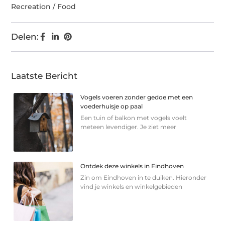
Recreation / Food
Delen:
Laatste Bericht
Vogels voeren zonder gedoe met een
voederhuisje op paal
Een tuin of balkon met vogels voelt
meteen levendiger. Je ziet meer
Ontdek deze winkels in Eindhoven
Zin om Eindhoven in te duiken. Hieronder
vind je winkels en winkelgebieden