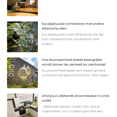
Eucalyptusolie combineren met andere
etherische oliën
Eucalyptusolie is een etherische olie die
zich uitstekend laat combineren met
andere
Hoe duurzaamheid steeds belangrijker
wordt binnen de uienteelt en uienhandel
Duurzaamheid speelt een steeds grotere
rol binnen de agrarische sector. Niet alleen
Vind jouw 2dehands droomkeuken in onze
outlet
2dehands keuken outlet: hier vind je
topkwaliteit voor outletprijzen Wie een