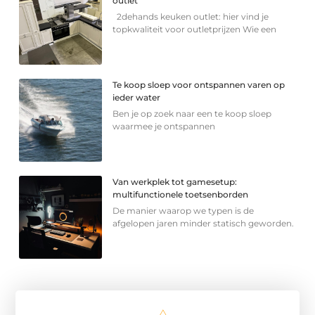
outlet
2dehands keuken outlet: hier vind je
topkwaliteit voor outletprijzen Wie een
Te koop sloep voor ontspannen varen op
ieder water
Ben je op zoek naar een te koop sloep
waarmee je ontspannen
Van werkplek tot gamesetup:
multifunctionele toetsenborden
De manier waarop we typen is de
afgelopen jaren minder statisch geworden.