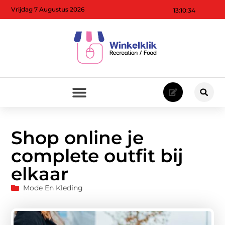
Vrijdag 7 Augustus 2026
13:10:35
Shop online je
complete outfit bij
elkaar
Mode En Kleding