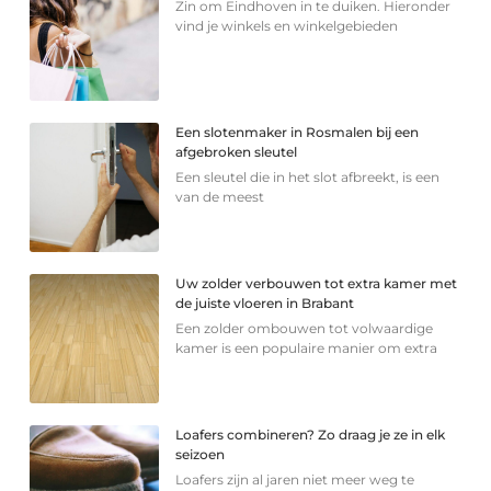
Zin om Eindhoven in te duiken. Hieronder
vind je winkels en winkelgebieden
Een slotenmaker in Rosmalen bij een
afgebroken sleutel
Een sleutel die in het slot afbreekt, is een
van de meest
Uw zolder verbouwen tot extra kamer met
de juiste vloeren in Brabant
Een zolder ombouwen tot volwaardige
kamer is een populaire manier om extra
Loafers combineren? Zo draag je ze in elk
seizoen
Loafers zijn al jaren niet meer weg te