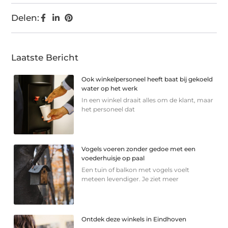
Delen:
Laatste Bericht
Ook winkelpersoneel heeft baat bij gekoeld
water op het werk
In een winkel draait alles om de klant, maar
het personeel dat
Vogels voeren zonder gedoe met een
voederhuisje op paal
Een tuin of balkon met vogels voelt
meteen levendiger. Je ziet meer
Ontdek deze winkels in Eindhoven