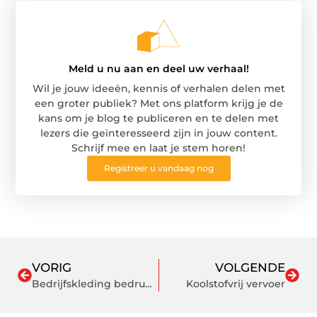
Meld u nu aan en deel uw verhaal!
Wil je jouw ideeën, kennis of verhalen delen met
een groter publiek? Met ons platform krijg je de
kans om je blog te publiceren en te delen met
lezers die geïnteresseerd zijn in jouw content.
Schrijf mee en laat je stem horen!
Registreer u vandaag nog
VORIG
VOLGENDE
Bedrijfskleding bedrukken met een logo, hoe regel je dat precies?
Koolstofvrij vervoer