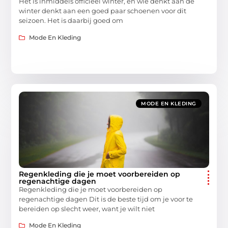
Het is inmiddels officieel winter, en wie denkt aan de
winter denkt aan een goed paar schoenen voor dit
seizoen. Het is daarbij goed om
Mode En Kleding
MODE EN KLEDING
Regenkleding die je moet voorbereiden op
regenachtige dagen
Regenkleding die je moet voorbereiden op
regenachtige dagen Dit is de beste tijd om je voor te
bereiden op slecht weer, want je wilt niet
Mode En Kleding