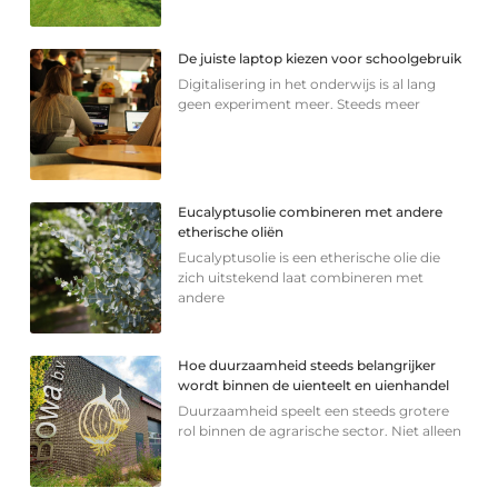
De juiste laptop kiezen voor schoolgebruik
Digitalisering in het onderwijs is al lang
geen experiment meer. Steeds meer
Eucalyptusolie combineren met andere
etherische oliën
Eucalyptusolie is een etherische olie die
zich uitstekend laat combineren met
andere
Hoe duurzaamheid steeds belangrijker
wordt binnen de uienteelt en uienhandel
Duurzaamheid speelt een steeds grotere
rol binnen de agrarische sector. Niet alleen