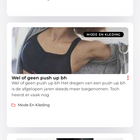
MODE EN KLEDING
Wel of geen push up bh
Wel of geen push up bh Het dragen van een push up bh
is de afgelopen jaren steeds meer toegenomen. Toch
heerst er vaak nog
Mode En Kleding