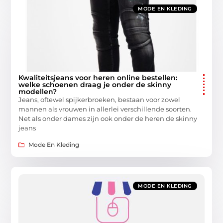
MODE EN KLEDING
Kwaliteitsjeans voor heren online bestellen:
welke schoenen draag je onder de skinny
modellen?
Jeans, oftewel spijkerbroeken, bestaan voor zowel
mannen als vrouwen in allerlei verschillende soorten.
Net als onder dames zijn ook onder de heren de skinny
jeans
Mode En Kleding
MODE EN KLEDING