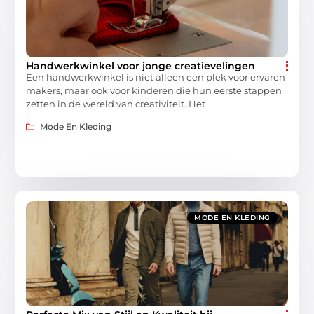
Handwerkwinkel voor jonge creatievelingen
Een handwerkwinkel is niet alleen een plek voor ervaren
makers, maar ook voor kinderen die hun eerste stappen
zetten in de wereld van creativiteit. Het
Mode En Kleding
MODE EN KLEDING