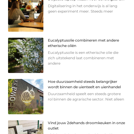
Digitalisering in het onderwijs is al lang
geen experiment meer. Steeds meer
Eucalyptusolie combineren met andere
etherische oliën
Eucalyptusolie is een etherische olie die
zich uitstekend laat combineren met
andere
Hoe duurzaamheid steeds belangrijker
wordt binnen de uienteelt en uienhandel
Duurzaamheid speelt een steeds grotere
rol binnen de agrarische sector. Niet alleen
Vind jouw 2dehands droomkeuken in onze
outlet