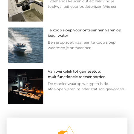
2dehands keuken outlet: hier vind je
topkwaliteit voor outletprijzen Wie een
Te koop sloep voor ontspannen varen op
ieder water
Ben je op zoek naar een te koop sloep
waarmee je ontspannen
Van werkplek tot gamesetup:
multifunctionele toetsenborden
De manier waarop we typen is de
afgelopen jaren minder statisch geworden.