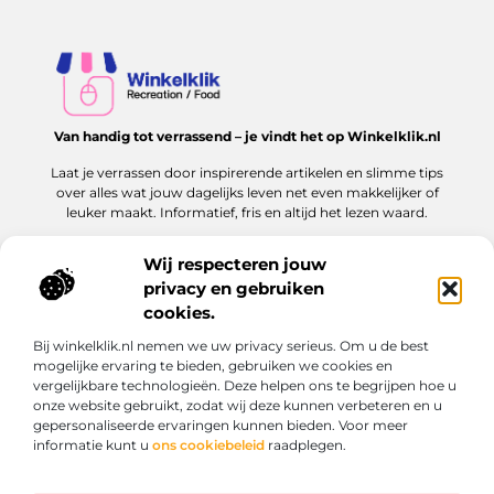
Van handig tot verrassend – je vindt het op Winkelklik.nl
Laat je verrassen door inspirerende artikelen en slimme tips
over alles wat jouw dagelijks leven net even makkelijker of
leuker maakt. Informatief, fris en altijd het lezen waard.
Wij respecteren jouw
privacy en gebruiken
Onze informatie
cookies.
Goede links inkopen: hoe jij dit slim en veilig aanpakt voor jouw website
Kan je geld verdienen met een website? Ontdek hoe jij online inkomen kunt opbouwen
Bij winkelklik.nl nemen we uw privacy serieus. Om u de best
Bericht categorie
mogelijke ervaring te bieden, gebruiken we cookies en
vergelijkbare technologieën. Deze helpen ons te begrijpen hoe u
onze website gebruikt, zodat wij deze kunnen verbeteren en u
gepersonaliseerde ervaringen kunnen bieden. Voor meer
informatie kunt u
ons cookiebeleid
raadplegen.