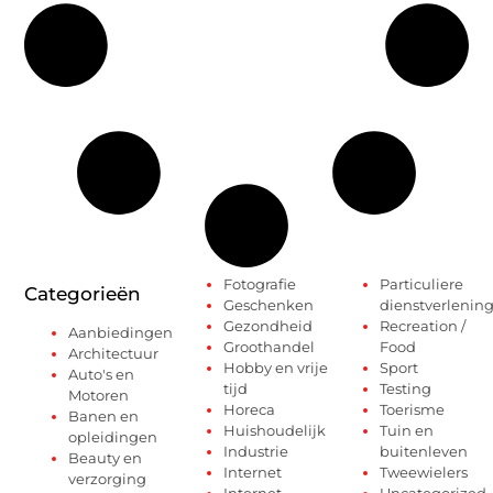
Fotografie
Particuliere
Categorieën
Geschenken
dienstverlenin
Gezondheid
Recreation /
Aanbiedingen
Groothandel
Food
Architectuur
Hobby en vrije
Sport
Auto's en
tijd
Testing
Motoren
Horeca
Toerisme
Banen en
Huishoudelijk
Tuin en
opleidingen
Industrie
buitenleven
Beauty en
Internet
Tweewielers
verzorging
Internet
Uncategorized