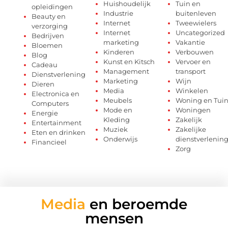
Huishoudelijk
Tuin en
opleidingen
Industrie
buitenleven
Beauty en
Internet
Tweewielers
verzorging
Internet
Uncategorized
Bedrijven
marketing
Vakantie
Bloemen
Kinderen
Verbouwen
Blog
Kunst en Kitsch
Vervoer en
Cadeau
Management
transport
Dienstverlening
Marketing
Wijn
Dieren
Media
Winkelen
Electronica en
Meubels
Woning en Tui
Computers
Mode en
Woningen
Energie
Kleding
Zakelijk
Entertainment
Muziek
Zakelijke
Eten en drinken
Onderwijs
dienstverlenin
Financieel
Zorg
Media
en beroemde
mensen