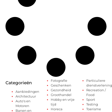
Fotografie
Particuliere
Categorieën
Geschenken
dienstverlenin
Gezondheid
Recreation /
Aanbiedingen
Groothandel
Food
Architectuur
Hobby en vrije
Sport
Auto's en
tijd
Testing
Motoren
Horeca
Toerisme
Banen en