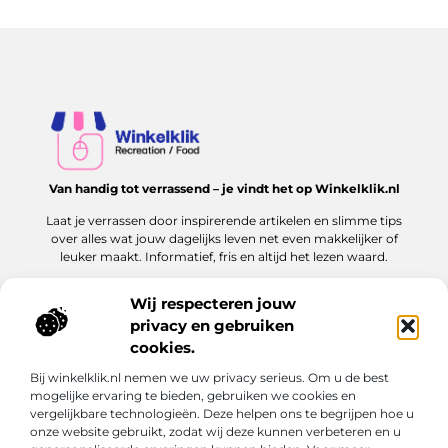
Van handig tot verrassend – je vindt het op Winkelklik.nl
Laat je verrassen door inspirerende artikelen en slimme tips
over alles wat jouw dagelijks leven net even makkelijker of
leuker maakt. Informatief, fris en altijd het lezen waard.
Wij respecteren jouw
privacy en gebruiken
Onze informatie
cookies.
Goede links inkopen: hoe jij dit slim en veilig aanpakt voor jouw website
Kan je geld verdienen met een website? Ontdek hoe jij online inkomen kunt opbouwen
Bij winkelklik.nl nemen we uw privacy serieus. Om u de best
Bericht categorie
mogelijke ervaring te bieden, gebruiken we cookies en
vergelijkbare technologieën. Deze helpen ons te begrijpen hoe u
onze website gebruikt, zodat wij deze kunnen verbeteren en u