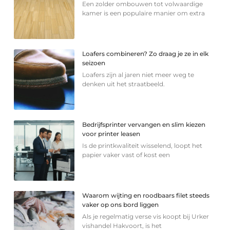
Een zolder ombouwen tot volwaardige
kamer is een populaire manier om extra
Loafers combineren? Zo draag je ze in elk
seizoen
Loafers zijn al jaren niet meer weg te
denken uit het straatbeeld.
Bedrijfsprinter vervangen en slim kiezen
voor printer leasen
Is de printkwaliteit wisselend, loopt het
papier vaker vast of kost een
Waarom wijting en roodbaars filet steeds
vaker op ons bord liggen
Als je regelmatig verse vis koopt bij Urker
vishandel Hakvoort, is het