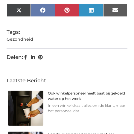
X
Facebook
Pinterest
LinkedIn
Email
(Twitter)
Tags:
Gezondheid
Delen:
Laatste Bericht
Ook winkelpersoneel heeft baat bij gekoeld
water op het werk
In een winkel draait alles om de klant, maar
het personeel dat