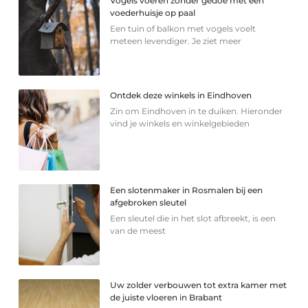
Vogels voeren zonder gedoe met een
voederhuisje op paal
Een tuin of balkon met vogels voelt
meteen levendiger. Je ziet meer
Ontdek deze winkels in Eindhoven
Zin om Eindhoven in te duiken. Hieronder
vind je winkels en winkelgebieden
Een slotenmaker in Rosmalen bij een
afgebroken sleutel
Een sleutel die in het slot afbreekt, is een
van de meest
Uw zolder verbouwen tot extra kamer met
de juiste vloeren in Brabant