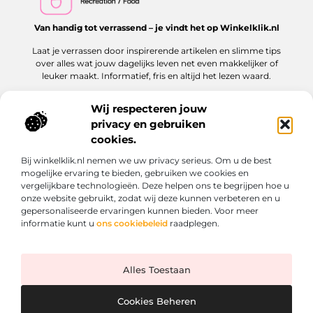
Van handig tot verrassend – je vindt het op Winkelklik.nl
Laat je verrassen door inspirerende artikelen en slimme tips
over alles wat jouw dagelijks leven net even makkelijker of
leuker maakt. Informatief, fris en altijd het lezen waard.
Wij respecteren jouw
privacy en gebruiken
Onze informatie
cookies.
Goede links inkopen: hoe jij dit slim en veilig aanpakt voor jouw website
Kan je geld verdienen met een website? Ontdek hoe jij online inkomen kunt opbouwen
Bij winkelklik.nl nemen we uw privacy serieus. Om u de best
Bericht categorie
mogelijke ervaring te bieden, gebruiken we cookies en
vergelijkbare technologieën. Deze helpen ons te begrijpen hoe u
onze website gebruikt, zodat wij deze kunnen verbeteren en u
gepersonaliseerde ervaringen kunnen bieden. Voor meer
informatie kunt u
ons cookiebeleid
raadplegen.
Alles Toestaan
Website index
Cookiebeleid (EU)
@2025 www.winkelklik.nl. All Right Reserved.
Cookies Beheren