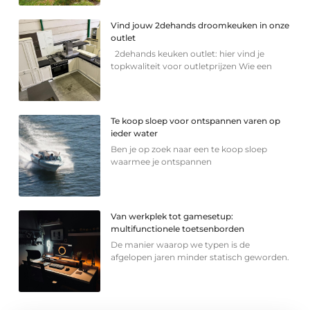
Vind jouw 2dehands droomkeuken in onze
outlet
2dehands keuken outlet: hier vind je
topkwaliteit voor outletprijzen Wie een
Te koop sloep voor ontspannen varen op
ieder water
Ben je op zoek naar een te koop sloep
waarmee je ontspannen
Van werkplek tot gamesetup:
multifunctionele toetsenborden
De manier waarop we typen is de
afgelopen jaren minder statisch geworden.