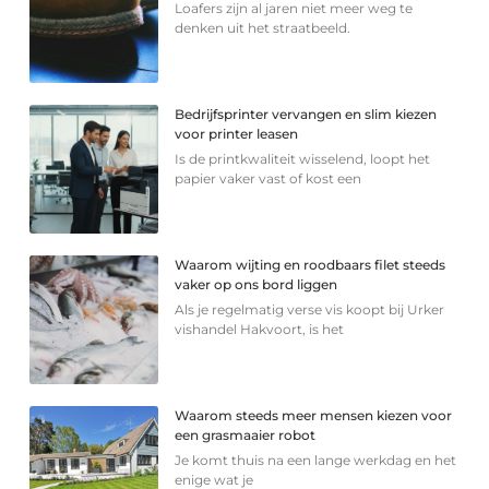
Loafers zijn al jaren niet meer weg te
denken uit het straatbeeld.
Bedrijfsprinter vervangen en slim kiezen
voor printer leasen
Is de printkwaliteit wisselend, loopt het
papier vaker vast of kost een
Waarom wijting en roodbaars filet steeds
vaker op ons bord liggen
Als je regelmatig verse vis koopt bij Urker
vishandel Hakvoort, is het
Waarom steeds meer mensen kiezen voor
een grasmaaier robot
Je komt thuis na een lange werkdag en het
enige wat je