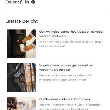
Delen:
Laatste Bericht
Ook winkelpersoneel heeft baat bij gekoeld
water op het werk
In een winkel draait alles om de klant, maar
het personeel dat
Vogels voeren zonder gedoe met een
voederhuisje op paal
Een tuin of balkon met vogels voelt
meteen levendiger. Je ziet meer
Ontdek deze winkels in Eindhoven
Zin om Eindhoven in te duiken. Hieronder
vind je winkels en winkelgebieden