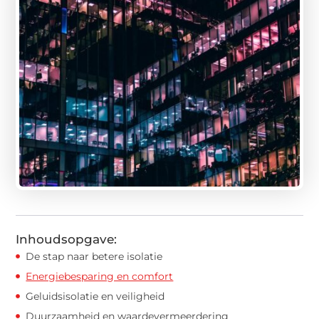
Inhoudsopgave:
De stap naar betere isolatie
Energiebesparing en comfort
Geluidsisolatie en veiligheid
Duurzaamheid en waardevermeerdering