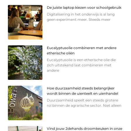
De juiste laptop kiezen voor schoolgebruik
Digitalisering in het onderwijs is al lang
geen experiment meer. Steeds meer
Eucalyptusolie combineren met andere
etherische oliën
Eucalyptusolie is een etherische olie die
zich uitstekend laat combineren met
andere
Hoe duurzaamheid steeds belangrijker
wordt binnen de uienteelt en uienhandel
Duurzaamheid speelt een steeds grotere
rol binnen de agrarische sector. Niet alleen
Vind jouw 2dehands droomkeuken in onze