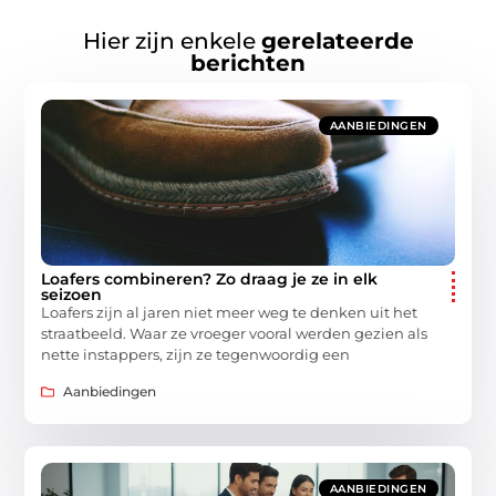
Hier zijn enkele
gerelateerde
berichten
AANBIEDINGEN
Loafers combineren? Zo draag je ze in elk
seizoen
Loafers zijn al jaren niet meer weg te denken uit het
straatbeeld. Waar ze vroeger vooral werden gezien als
nette instappers, zijn ze tegenwoordig een
Aanbiedingen
AANBIEDINGEN