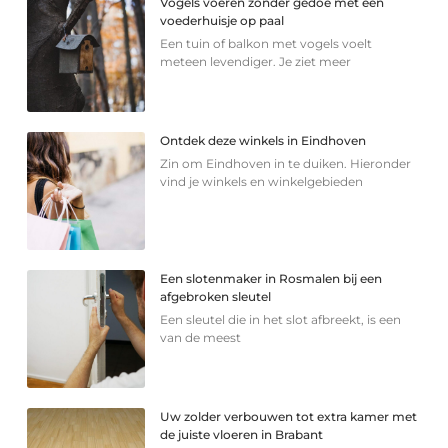
Vogels voeren zonder gedoe met een
voederhuisje op paal
Een tuin of balkon met vogels voelt
meteen levendiger. Je ziet meer
Ontdek deze winkels in Eindhoven
Zin om Eindhoven in te duiken. Hieronder
vind je winkels en winkelgebieden
Een slotenmaker in Rosmalen bij een
afgebroken sleutel
Een sleutel die in het slot afbreekt, is een
van de meest
Uw zolder verbouwen tot extra kamer met
de juiste vloeren in Brabant