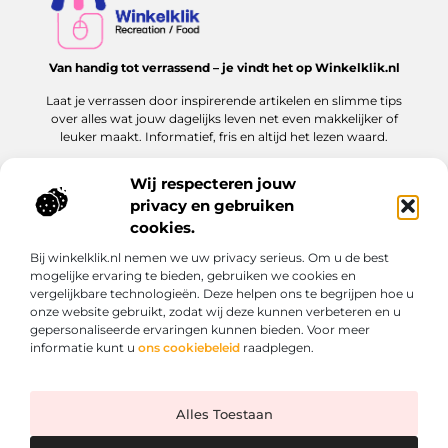
Van handig tot verrassend – je vindt het op Winkelklik.nl
Laat je verrassen door inspirerende artikelen en slimme tips
over alles wat jouw dagelijks leven net even makkelijker of
leuker maakt. Informatief, fris en altijd het lezen waard.
Wij respecteren jouw
privacy en gebruiken
Onze informatie
cookies.
Goede links inkopen: hoe jij dit slim en veilig aanpakt voor jouw website
Kan je geld verdienen met een website? Ontdek hoe jij online inkomen kunt opbouwen
Bij winkelklik.nl nemen we uw privacy serieus. Om u de best
Bericht categorie
mogelijke ervaring te bieden, gebruiken we cookies en
vergelijkbare technologieën. Deze helpen ons te begrijpen hoe u
onze website gebruikt, zodat wij deze kunnen verbeteren en u
gepersonaliseerde ervaringen kunnen bieden. Voor meer
informatie kunt u
ons cookiebeleid
raadplegen.
Alles Toestaan
Website index
Cookiebeleid (EU)