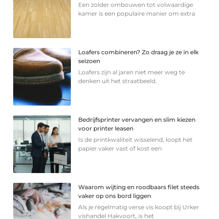
Een zolder ombouwen tot volwaardige
kamer is een populaire manier om extra
Loafers combineren? Zo draag je ze in elk
seizoen
Loafers zijn al jaren niet meer weg te
denken uit het straatbeeld.
Bedrijfsprinter vervangen en slim kiezen
voor printer leasen
Is de printkwaliteit wisselend, loopt het
papier vaker vast of kost een
Waarom wijting en roodbaars filet steeds
vaker op ons bord liggen
Als je regelmatig verse vis koopt bij Urker
vishandel Hakvoort, is het