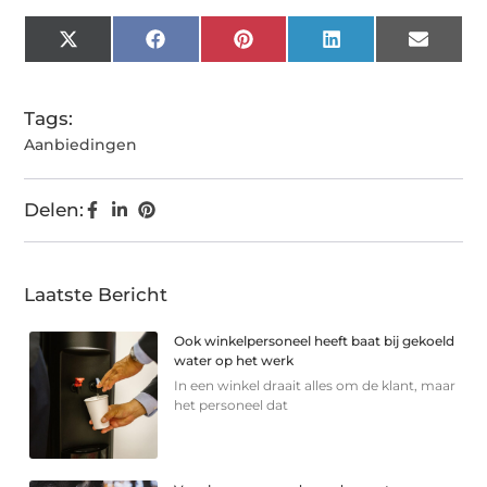
X
Facebook
Pinterest
LinkedIn
Email
(Twitter)
Tags:
Aanbiedingen
Delen:
Laatste Bericht
Ook winkelpersoneel heeft baat bij gekoeld
water op het werk
In een winkel draait alles om de klant, maar
het personeel dat