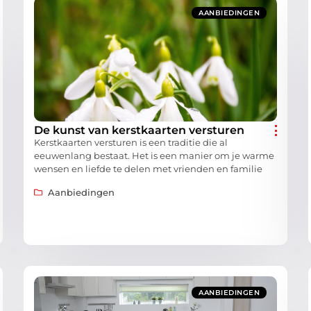
AANBIEDINGEN
De kunst van kerstkaarten versturen
Kerstkaarten versturen is een traditie die al
eeuwenlang bestaat. Het is een manier om je warme
wensen en liefde te delen met vrienden en familie
Aanbiedingen
AANBIEDINGEN