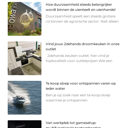
Hoe duurzaamheid steeds belangrijker
wordt binnen de uienteelt en uienhandel
Duurzaamheid speelt een steeds grotere
rol binnen de agrarische sector. Niet alleen
Vind jouw 2dehands droomkeuken in onze
outlet
2dehands keuken outlet: hier vind je
topkwaliteit voor outletprijzen Wie een
Te koop sloep voor ontspannen varen op
ieder water
Ben je op zoek naar een te koop sloep
waarmee je ontspannen
Van werkplek tot gamesetup:
multifunctionele toetsenborden