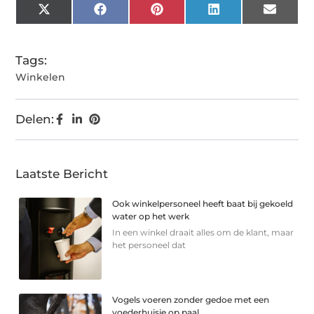
X
Facebook
Pinterest
LinkedIn
Email
(Twitter)
Tags:
Winkelen
Delen:
Laatste Bericht
Ook winkelpersoneel heeft baat bij gekoeld
water op het werk
In een winkel draait alles om de klant, maar
het personeel dat
Vogels voeren zonder gedoe met een
voederhuisje op paal