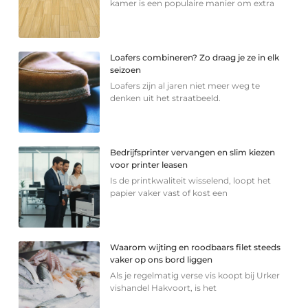
kamer is een populaire manier om extra
Loafers combineren? Zo draag je ze in elk
seizoen
Loafers zijn al jaren niet meer weg te
denken uit het straatbeeld.
Bedrijfsprinter vervangen en slim kiezen
voor printer leasen
Is de printkwaliteit wisselend, loopt het
papier vaker vast of kost een
Waarom wijting en roodbaars filet steeds
vaker op ons bord liggen
Als je regelmatig verse vis koopt bij Urker
vishandel Hakvoort, is het