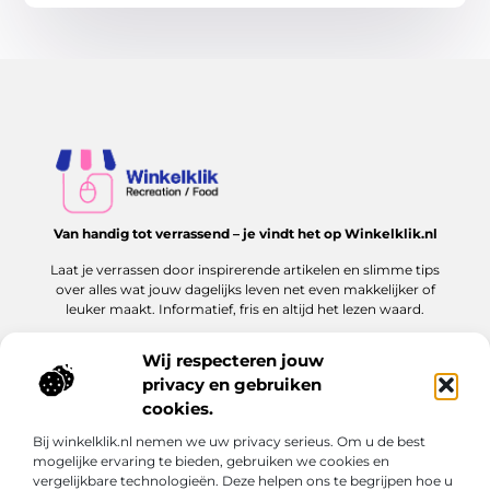
Van handig tot verrassend – je vindt het op Winkelklik.nl
Laat je verrassen door inspirerende artikelen en slimme tips
over alles wat jouw dagelijks leven net even makkelijker of
leuker maakt. Informatief, fris en altijd het lezen waard.
Wij respecteren jouw
privacy en gebruiken
Onze informatie
cookies.
Goede links inkopen: hoe jij dit slim en veilig aanpakt voor jouw website
Kan je geld verdienen met een website? Ontdek hoe jij online inkomen kunt opbouwen
Bij winkelklik.nl nemen we uw privacy serieus. Om u de best
Bericht categorie
mogelijke ervaring te bieden, gebruiken we cookies en
vergelijkbare technologieën. Deze helpen ons te begrijpen hoe u