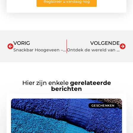
Registreer u vandaag nog
VORIG
VOLGENDE
Snackbar Hoogeveen – Een Culinaire Beleving Waar Lokale Ingrediënten en Gezonde Fastfood Samenkomen
Ontdek de wereld van kinderboerderijen in Haarlemmermeer
Hier zijn enkele
gerelateerde
berichten
GESCHENKEN