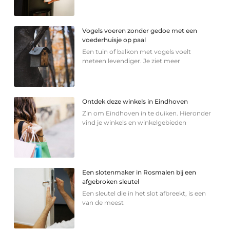
Vogels voeren zonder gedoe met een
voederhuisje op paal
Een tuin of balkon met vogels voelt
meteen levendiger. Je ziet meer
Ontdek deze winkels in Eindhoven
Zin om Eindhoven in te duiken. Hieronder
vind je winkels en winkelgebieden
Een slotenmaker in Rosmalen bij een
afgebroken sleutel
Een sleutel die in het slot afbreekt, is een
van de meest