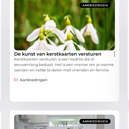
AANBIEDINGEN
De kunst van kerstkaarten versturen
Kerstkaarten versturen is een traditie die al
eeuwenlang bestaat. Het is een manier om je warme
wensen en liefde te delen met vrienden en familie
Aanbiedingen
AANBIEDINGEN