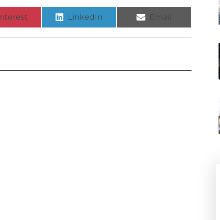
nterest
LinkedIn
Email