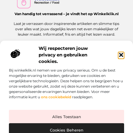
Van handig tot verrassend – je vindt het op Winkelklik.nl
Laat je verrassen door inspirerende artikelen en slimme tips
over alles wat jouw dagelijks leven net even makkelijker of
leuker maakt. Informatief, fris en altijd het lezen waard.
Wij respecteren jouw
privacy en gebruiken
Onze informatie
cookies.
Goede links inkopen: hoe jij dit slim en veilig aanpakt voor jouw website
Kan je geld verdienen met een website? Ontdek hoe jij online inkomen kunt opbouwen
Bij winkelklik.nl nemen we uw privacy serieus. Om u de best
Bericht categorie
mogelijke ervaring te bieden, gebruiken we cookies en
vergelijkbare technologieën. Deze helpen ons te begrijpen hoe u
onze website gebruikt, zodat wij deze kunnen verbeteren en u
gepersonaliseerde ervaringen kunnen bieden. Voor meer
informatie kunt u
ons cookiebeleid
raadplegen.
Alles Toestaan
Website index
Cookiebeleid (EU)
@2025 www.winkelklik.nl. All Right Reserved.
Cookies Beheren