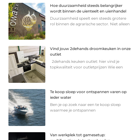
Hoe duurzaamheid steeds belangrijker
wordt binnen de uienteelt en uienhandel
Duurzaamheid speelt een steeds grotere
rol binnen de agrarische sector. Niet alleen
Vind jouw 2dehands droomkeuken in onze
outlet
2dehands keuken outlet: hier vind je
topkwaliteit voor outletprijzen Wie een
Te koop sloep voor ontspannen varen op
ieder water
Ben je op zoek naar een te koop sloep
waarmee je ontspannen
Van werkplek tot gamesetup: