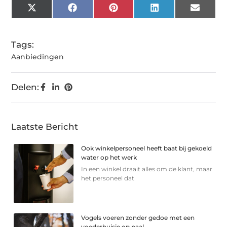
X
Facebook
Pinterest
LinkedIn
Email
(Twitter)
Tags:
Aanbiedingen
Delen:
Laatste Bericht
Ook winkelpersoneel heeft baat bij gekoeld
water op het werk
In een winkel draait alles om de klant, maar
het personeel dat
Vogels voeren zonder gedoe met een
voederhuisje op paal