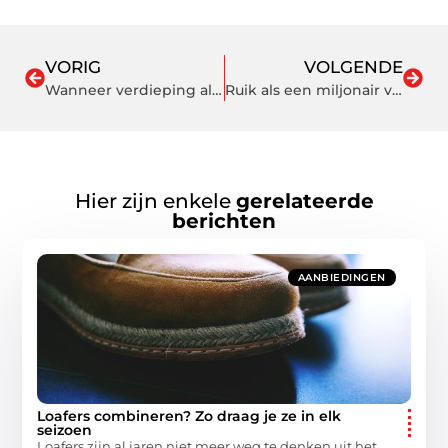
VORIG
VOLGENDE
Wanneer verdieping als mediator echt loont
Ruik als een miljonair voor een prikkie: de kunst van betaalbare klasse
Hier zijn enkele
gerelateerde
berichten
AANBIEDINGEN
Loafers combineren? Zo draag je ze in elk
seizoen
Loafers zijn al jaren niet meer weg te denken uit het