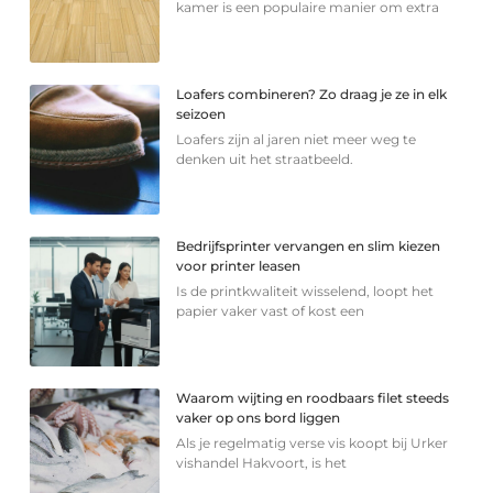
kamer is een populaire manier om extra
Loafers combineren? Zo draag je ze in elk
seizoen
Loafers zijn al jaren niet meer weg te
denken uit het straatbeeld.
Bedrijfsprinter vervangen en slim kiezen
voor printer leasen
Is de printkwaliteit wisselend, loopt het
papier vaker vast of kost een
Waarom wijting en roodbaars filet steeds
vaker op ons bord liggen
Als je regelmatig verse vis koopt bij Urker
vishandel Hakvoort, is het