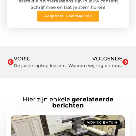
lezers die geïnteresseerd zijn in jouw content.
Schrijf mee en laat je stem horen!
Registreer u vandaag nog
VORIG
VOLGENDE
De juiste laptop kiezen voor schoolgebruik
Waarom wijting en roodbaars filet steeds vaker op ons bord liggen
Hier zijn enkele
gerelateerde
berichten
WONING EN TUIN