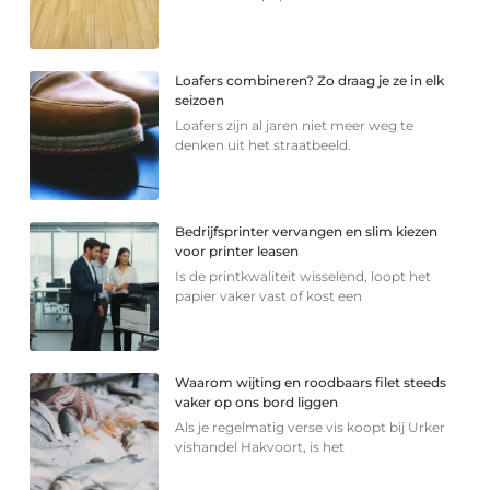
Loafers combineren? Zo draag je ze in elk
seizoen
Loafers zijn al jaren niet meer weg te
denken uit het straatbeeld.
Bedrijfsprinter vervangen en slim kiezen
voor printer leasen
Is de printkwaliteit wisselend, loopt het
papier vaker vast of kost een
Waarom wijting en roodbaars filet steeds
vaker op ons bord liggen
Als je regelmatig verse vis koopt bij Urker
vishandel Hakvoort, is het