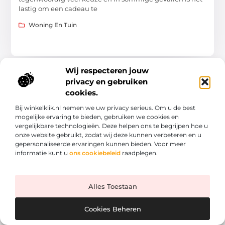
lastig om een cadeau te
Woning En Tuin
Wij respecteren jouw
privacy en gebruiken
cookies.
Bij winkelklik.nl nemen we uw privacy serieus. Om u de best
mogelijke ervaring te bieden, gebruiken we cookies en
vergelijkbare technologieën. Deze helpen ons te begrijpen hoe u
onze website gebruikt, zodat wij deze kunnen verbeteren en u
gepersonaliseerde ervaringen kunnen bieden. Voor meer
informatie kunt u
ons cookiebeleid
raadplegen.
Van handig tot verrassend – je vindt het op Winkelklik.nl
Laat je verrassen door inspirerende artikelen en slimme tips
over alles wat jouw dagelijks leven net even makkelijker of
Alles Toestaan
leuker maakt. Informatief, fris en altijd het lezen waard.
Cookies Beheren