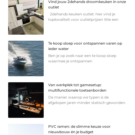
Vind jouw 2dehands droomkeuken in onze
outlet
2dehands keuken outlet: hier vind je
topkwaliteit voor outletprijzen Wie een
Te koop sloep voor ontspannen varen op
ieder water
Ben je op zoek naar een te koop sloep
waarmee je ontspannen
Van werkplek tot gamesetup:
multifunctionele toetsenborden
De manier waarop we typen is de
afgelopen jaren minder statisch geworden.
PVC ramen: de slimme keuze voor
nieuwbouw én je budget