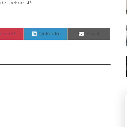
 de toekomst!
nterest
LinkedIn
Email