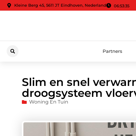
Kleine Berg 45, 5611 JT Eindhoven, Nederland
06:53:37
Partners
Slim en snel verwa
droogsysteem vloe
Woning En Tuin