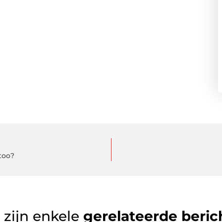
too?
 zijn enkele
gerelateerde beric