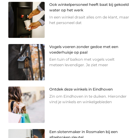
Ook winkelpersoneel heeft baat bij gekoeld
water op het werk
In een winkel draait alles om de klant, maar
het personeel dat
Vogels voeren zonder gedoe met een
voederhuisje op paal
Een tuin of balkon met vogels voelt
meteen levendiger. Je ziet meer
Ontdek deze winkels in Eindhoven
Zin om Eindhoven in te duiken. Hieronder
vind je winkels en winkelgebieden
Een slotenmaker in Rosmalen bij een
afgebroken sleutel