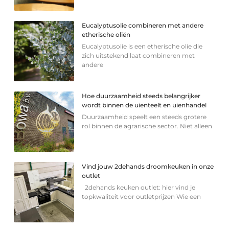
Eucalyptusolie combineren met andere
etherische oliën
Eucalyptusolie is een etherische olie die
zich uitstekend laat combineren met
andere
Hoe duurzaamheid steeds belangrijker
wordt binnen de uienteelt en uienhandel
Duurzaamheid speelt een steeds grotere
rol binnen de agrarische sector. Niet alleen
Vind jouw 2dehands droomkeuken in onze
outlet
2dehands keuken outlet: hier vind je
topkwaliteit voor outletprijzen Wie een