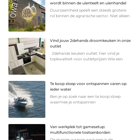
wordt binnen de uienteelt en uienhandel
Duurzaamheid speelt een steeds grotere
rol binnen de agrarische sector. Niet alleen
Vind jouw 2dehands droomkeuken in onze
outlet
2dehands keuken outlet: hier vind je
topkwaliteit voor outletprijzen Wie een
Te koop sloep voor ontspannen varen op
ieder water
Ben je op zoek naar een te koop sloep
waarmee je ontspannen
Van werkplek tot gamesetup:
multifunctionele toetsenborden
De manier waarop we typen is de