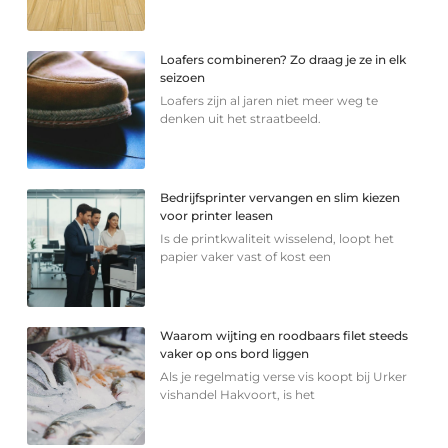
Loafers combineren? Zo draag je ze in elk
seizoen
Loafers zijn al jaren niet meer weg te
denken uit het straatbeeld.
Bedrijfsprinter vervangen en slim kiezen
voor printer leasen
Is de printkwaliteit wisselend, loopt het
papier vaker vast of kost een
Waarom wijting en roodbaars filet steeds
vaker op ons bord liggen
Als je regelmatig verse vis koopt bij Urker
vishandel Hakvoort, is het