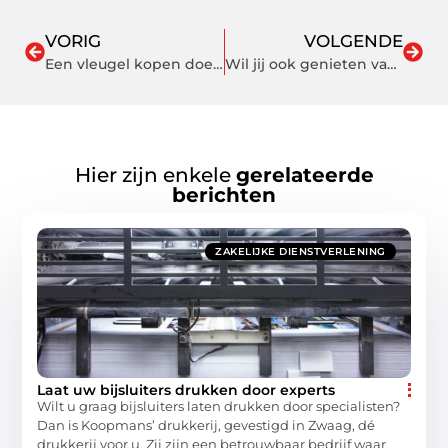
VORIG
VOLGENDE
Een vleugel kopen doet u bij deze specialist
Wil jij ook genieten van het beste internet bij je thuis? Maak dan online de vergelijking!
Hier zijn enkele
gerelateerde
berichten
ZAKELIJKE DIENSTVERLENING
Laat uw bijsluiters drukken door experts
Wilt u graag bijsluiters laten drukken door specialisten?
Dan is Koopmans’ drukkerij, gevestigd in Zwaag, dé
drukkerij voor u. Zij zijn een betrouwbaar bedrijf waar