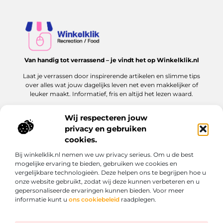
Van handig tot verrassend – je vindt het op Winkelklik.nl
Laat je verrassen door inspirerende artikelen en slimme tips
over alles wat jouw dagelijks leven net even makkelijker of
leuker maakt. Informatief, fris en altijd het lezen waard.
Wij respecteren jouw
privacy en gebruiken
Onze informatie
cookies.
Goede links inkopen: hoe jij dit slim en veilig aanpakt voor jouw website
Kan je geld verdienen met een website? Ontdek hoe jij online inkomen kunt opbouwen
Bij winkelklik.nl nemen we uw privacy serieus. Om u de best
Bericht categorie
mogelijke ervaring te bieden, gebruiken we cookies en
vergelijkbare technologieën. Deze helpen ons te begrijpen hoe u
onze website gebruikt, zodat wij deze kunnen verbeteren en u
gepersonaliseerde ervaringen kunnen bieden. Voor meer
informatie kunt u
ons cookiebeleid
raadplegen.