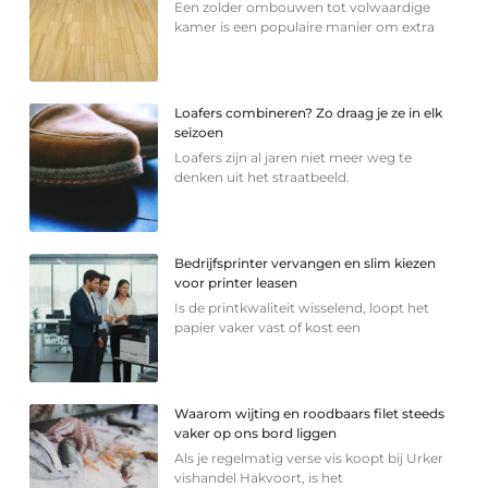
Een zolder ombouwen tot volwaardige
kamer is een populaire manier om extra
Loafers combineren? Zo draag je ze in elk
seizoen
Loafers zijn al jaren niet meer weg te
denken uit het straatbeeld.
Bedrijfsprinter vervangen en slim kiezen
voor printer leasen
Is de printkwaliteit wisselend, loopt het
papier vaker vast of kost een
Waarom wijting en roodbaars filet steeds
vaker op ons bord liggen
Als je regelmatig verse vis koopt bij Urker
vishandel Hakvoort, is het