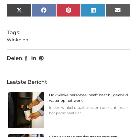
X
Facebook
Pinterest
LinkedIn
Email
(Twitter)
Tags:
Winkelen
Delen:
Laatste Bericht
Ook winkelpersoneel heeft baat bij gekoeld
water op het werk
In een winkel draait alles om de klant, maar
het personeel dat
Vogels voeren zonder gedoe met een