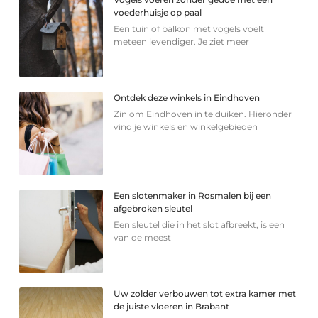
voederhuisje op paal
Een tuin of balkon met vogels voelt
meteen levendiger. Je ziet meer
Ontdek deze winkels in Eindhoven
Zin om Eindhoven in te duiken. Hieronder
vind je winkels en winkelgebieden
Een slotenmaker in Rosmalen bij een
afgebroken sleutel
Een sleutel die in het slot afbreekt, is een
van de meest
Uw zolder verbouwen tot extra kamer met
de juiste vloeren in Brabant