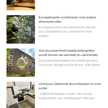
Eucalyptusolie combineren met andere
etherische oliën
Eucalyptusolie is een etherische olie die
zich uitstekend laat combineren met
andere
Hoe duurzaamheid steeds belangrijker
wordt binnen de uienteelt en uienhandel
Duurzaamheid speelt een steeds grotere
rol binnen de agrarische sector. Niet alleen
Vind jouw 2dehands droomkeuken in onze
outlet
2dehands keuken outlet: hier vind je
topkwaliteit voor outletprijzen Wie een