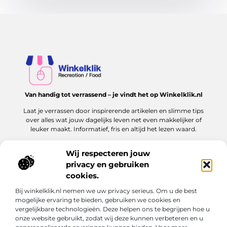
Van handig tot verrassend – je vindt het op Winkelklik.nl
Laat je verrassen door inspirerende artikelen en slimme tips
over alles wat jouw dagelijks leven net even makkelijker of
leuker maakt. Informatief, fris en altijd het lezen waard.
Wij respecteren jouw
privacy en gebruiken
Onze informatie
cookies.
Goede links inkopen: hoe jij dit slim en veilig aanpakt voor jouw website
Kan je geld verdienen met een website? Ontdek hoe jij online inkomen kunt opbouwen
Bij winkelklik.nl nemen we uw privacy serieus. Om u de best
Bericht categorie
mogelijke ervaring te bieden, gebruiken we cookies en
vergelijkbare technologieën. Deze helpen ons te begrijpen hoe u
onze website gebruikt, zodat wij deze kunnen verbeteren en u