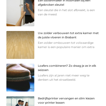
Een slotenmaker in Rosmalen bij een
afgebroken sleutel
Een sleutel die in het slot afbreekt, is een
van de meest
Uw zolder verbouwen tot extra kamer met
de juiste vloeren in Brabant
Een zolder ombouwen tot volwaardige
kamer is een populaire manier om extra
Loafers combineren? Zo draag je ze in elk
seizoen
Loafers zijn al jaren niet meer weg te
denken uit het straatbeeld.
Bedrijfsprinter vervangen en slim kiezen
voor printer leasen